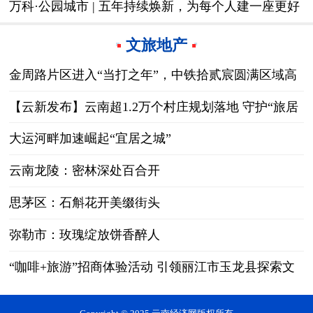
万科·公园城市 | 五年持续焕新，为每个人建一座更好
的城
文旅地产
金周路片区进入“当打之年”，中铁拾贰宸圆满区域高
端改善拼图
【云新发布】云南超1.2万个村庄规划落地 守护“旅居
云南”健康发展
大运河畔加速崛起“宜居之城”
云南龙陵：密林深处百合开
思茅区：石斛花开美缀街头
弥勒市：玫瑰绽放饼香醉人
“咖啡+旅游”招商体验活动 引领丽江市玉龙县探索文
旅融合新路径