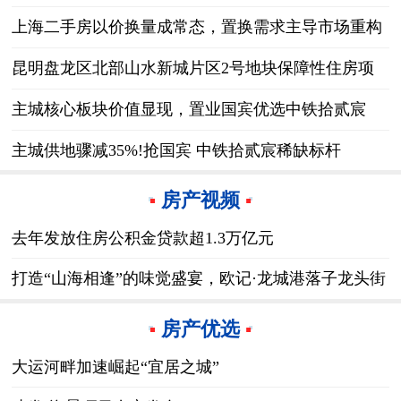
上海二手房以价换量成常态，置换需求主导市场重构
昆明盘龙区北部山水新城片区2号地块保障性住房项
目首栋楼封顶
主城核心板块价值显现，置业国宾优选中铁拾贰宸
主城供地骤减35%!抢国宾 中铁拾贰宸稀缺标杆
房产视频
去年发放住房公积金贷款超1.3万亿元
打造“山海相逢”的味觉盛宴，欧记·龙城港落子龙头街
·华堂
房产优选
大运河畔加速崛起“宜居之城”