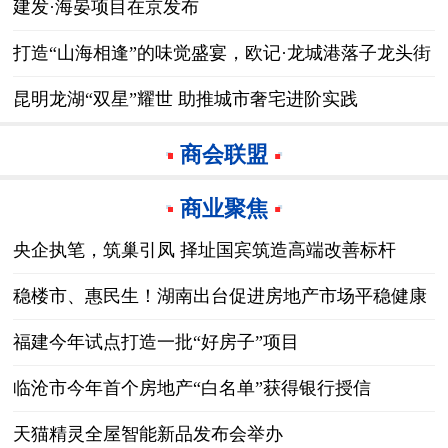
建发·海晏项目在京发布
打造“山海相逢”的味觉盛宴，欧记·龙城港落子龙头街
·华堂
昆明龙湖“双星”耀世 助推城市奢宅进阶实践
商会联盟
商业聚焦
央企执笔，筑巢引凤 择址国宾筑造高端改善标杆
稳楼市、惠民生！湖南出台促进房地产市场平稳健康
发展若干措施
福建今年试点打造一批“好房子”项目
临沧市今年首个房地产“白名单”获得银行授信
天猫精灵全屋智能新品发布会举办