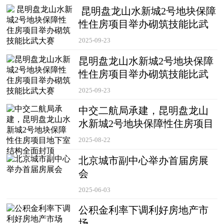
昆明盘龙山水新城2号地块保障
性住房项目举办砌筑技能比武
大赛
2025-09-23
昆明盘龙山水新城2号地块保障
性住房项目举办砌筑技能比武
大赛
2025-09-23
中交二航局承建，昆明盘龙山
水新城2号地块保障性住房项目
地下室结构全面封顶
2025-08-22
北京城市副中心举办首届房展
会
2025-06-03
公积金利率下调利好房地产市
场